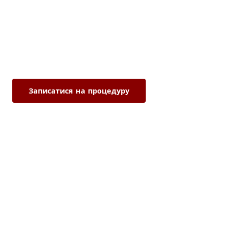
фракційна терапія
Нетравматична техніка введення препаратів з
дозованою мікротравмою шкіри для стимуляції
регенерації тканин — апарат Дермапен.
Записатися на процедуру
Як це працює →