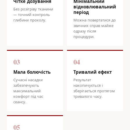
Чітке дозування
Мінімальний
відновлювальний
Без розігріву тканини
період
— точний контроль
глибини проколу.
Можна повертатися до
звичних справ майже
одразу після
процедури.
03
04
Мала болючість
Тривалий ефект
Сучасні насадки
Результат
забезпечують
накопичується і
максимальний
зберігається протягом
комфорт під час
тривалого часу.
сеансу.
05