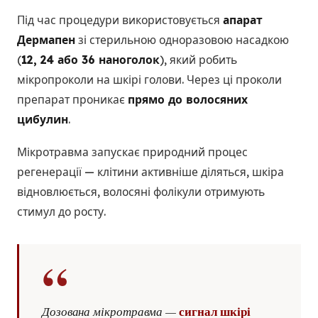
Під час процедури використовується
апарат
Дермапен
зі стерильною одноразовою насадкою
(
12, 24 або 36 наноголок
), який робить
мікропроколи на шкірі голови. Через ці проколи
препарат проникає
прямо до волосяних
цибулин
.
Мікротравма запускає природний процес
регенерації — клітини активніше діляться, шкіра
відновлюється, волосяні фолікули отримують
стимул до росту.
“
сигнал шкірі
Дозована мікротравма —