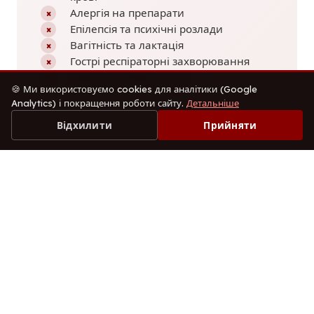
Алергія на препарати
×
Епілепсія та психічні розлади
×
Вагітність та лактація
×
Гострі респіраторні захворювання
×
Відкриті травми шкіри
×
🍪 Ми використовуємо cookies для аналітики (Google
Analytics) і покращення роботи сайту.
Детальніше
Відхилити
Прийняти
— ВАРТІСТЬ
Ціна визначається
індивідуально
Вартість МФТ залежить від кількості сеансів, обʼєму